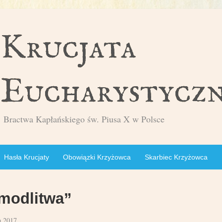
Bractwa Kapłańskiego św. Piusa X w Polsce
Hasła Krucjaty
Obowiązki Krzyżowca
Skarbiec Krzyżowca
modlitwa”
a 2017