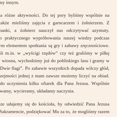
any innym.
 na różne aktywności. Do tej pory byliśmy wspólnie na
 także mieliśmy zajęcia z garncarzem i żołnierzem. Z
banki, a żołnierz nauczył nas odczytywać azymuty.
o praktycznego wypróbowania naszej wiedzy podczas
ym elementem spotkania są gry i zabawy zręcznościowe.
li m.in. w „wyścigi rzędów” czy też graliśmy w piłkę
ę wiosna, wychodzimy już do pobliskiego lasu i gramy w
„Dwie flagi”. Po zabawie wszystkich dopada wilczy głód,
przejmości jednej z mam zawsze możemy liczyć na obiad.
o uczynienia kilku ofiarek dla Pana Jezusa. Wspólnie
ywamy, wycieramy, układamy naczynia.
ze udajemy się do kościoła, by odwiedzić Pana Jezusa
Sakramencie, podziękować Mu za to, że mogliśmy razem