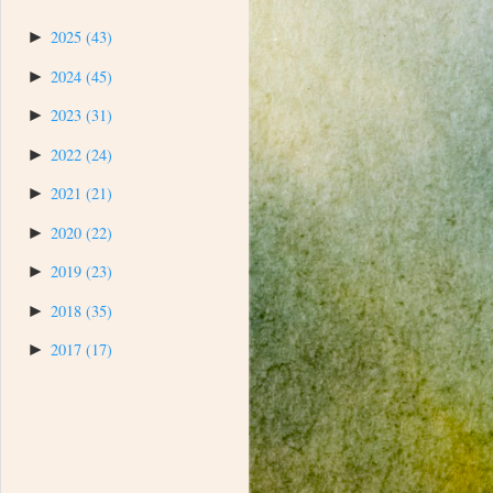
►
2025
(43)
►
2024
(45)
►
2023
(31)
►
2022
(24)
►
2021
(21)
►
2020
(22)
►
2019
(23)
►
2018
(35)
►
2017
(17)