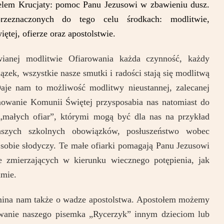
elem Krucjaty: pomoc Panu Jezusowi w zbawieniu dusz.
eznaczonych do tego celu środkach: modlitwie,
tej, ofierze oraz apostolstwie.
ianej modlitwie Ofiarowania każda czynność, każdy
zek, wszystkie nasze smutki i radości stają się modlitwą
aje nam to możliwość modlitwy nieustannej, zalecanej
mowanie Komunii Świętej przysposabia nas natomiast do
„małych ofiar”, którymi mogą być dla nas na przykład
naszych szkolnych obowiązków, posłuszeństwo wobec
sobie słodyczy. Te małe ofiarki pomagają Panu Jezusowi
e zmierzających w kierunku wiecznego potępienia, jak
mie.
mina nam także o wadze apostolstwa. Apostołem możemy
ywanie naszego pisemka „Rycerzyk” innym dzieciom lub