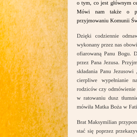
o tym, co jest głównym c
Mówi nam także o prz
przyjmowaniu Komunii Świę
Dzięki codziennie odmaw
wykonany przez nas obowią
ofiarowaną Panu Bogu. D
przez Pana Jezusa. Przyj
składania Panu Jezusowi 
cierpliwe wypełnianie 
rodziców czy odmówienie 
w ratowaniu dusz tłumni
mówiła Matka Boża w Fati
Brat Maksymilian przypo
stać się poprzez przekaz