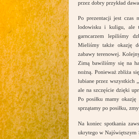
przez dobry przykład daw
Po prezentacji jest czas
lodowisku i kuligu, ale
garncarzem lepiliśmy dz
Mieliśmy także okazję d
zabawy terenowej. Kolejn
Zimą bawiliśmy się na ha
nożną. Ponieważ zbliża si
lubiane przez wszystkich 
ale na szczęście dzięki u
Po posiłku mamy okazję d
sprzątamy po posiłku, zm
Na koniec spotkania zaws
ukrytego w Najświętszym 