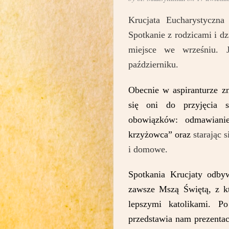
Krucjata Eucharystyczna
Spotkanie z rodzicami i d
miejsce we wrześniu. 
październiku.
Obecnie w aspiranturze z
się oni do przyjęcia 
obowiązków: odmawianie
krzyżowca” oraz
starając 
i domowe.
Spotkania Krucjaty odby
zawsze Mszą Świętą, z kt
lepszymi katolikami. P
przedstawia nam prezenta