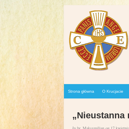
Strona główna
O Krucjacie
„Nieustanna 
by
br. Maksymilian
on
17 kwietni