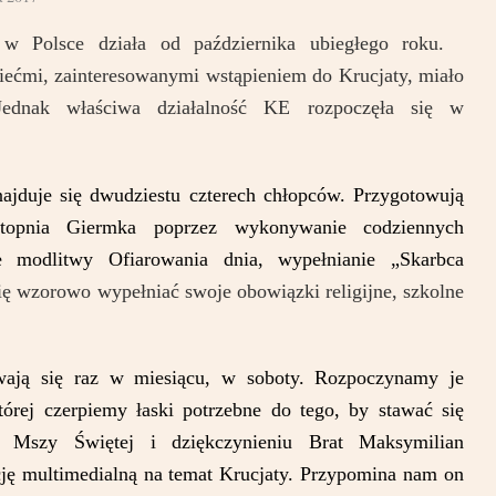
 w Polsce działa od października ubiegłego roku.
ziećmi, zainteresowanymi wstąpieniem do Krucjaty, miało
Jednak właściwa działalność KE rozpoczęła się w
najduje się dwudziestu czterech chłopców. Przygotowują
stopnia Giermka poprzez wykonywanie codziennych
 modlitwy Ofiarowania dnia, wypełnianie „Skarbca
się wzorowo wypełniać swoje obowiązki religijne, szkolne
wają się raz w miesiącu, w soboty. Rozpoczynamy je
órej czerpiemy łaski potrzebne do tego, by stawać się
o Mszy Świętej i dziękczynieniu Brat Maksymilian
cję
multimedialną na temat Krucjaty
. Przypomina nam on