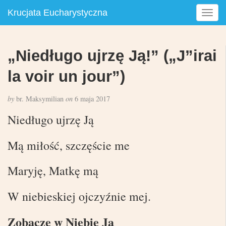
Krucjata Eucharystyczna
T
o
g
g
„Niedługo ujrzę Ją!” („J”irai
l
e
la voir un jour”)
n
a
by
br. Maksymilian
on
6 maja 2017
v
i
Niedługo ujrzę Ją
g
a
Mą miłość, szczęście me
t
i
Maryję, Matkę mą
o
n
W niebieskiej ojczyźnie mej.
Zobaczę w Niebie Ją