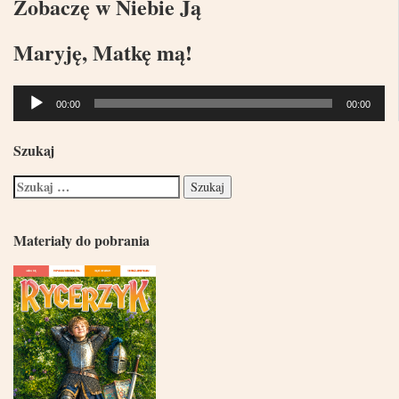
Zobaczę w Niebie Ją
Maryję, Matkę mą!
Odtwarzacz
00:00
00:00
plików
dźwiękowych
Szukaj
Materiały do pobrania