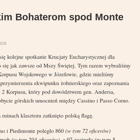
kim Bohaterom spod Monte
018
ię kolejne spotkanie Krucjaty Eucharystycznej dla
o się jak zawsze od Mszy Świętej. Tym razem wybraliśmy
orpusu Wojskowego w Józefowie, gdzie mieliśmy
 przymierzenia ekwipunku żołnierskiego oraz zapoznania
ego 2 Korpusu, który pod dowództwem gen. Andersa,
dobycie górskich umocnień między Cassino i Passo Corno.
ruinach klasztoru zatknięto polską flagę.
no i Piedimonte poległo 860
(w tym 72 oficerów)
nnych
(w tym 204 oficerów)
, a 97 zaginęło (w tym 5