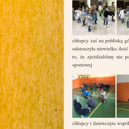
chłopcy zaś na pobliską g
odstraszyła niewielka iloś
to, że zjeżdżaliśmy nie 
sportowej
chłopcy i dziewczęta wspól