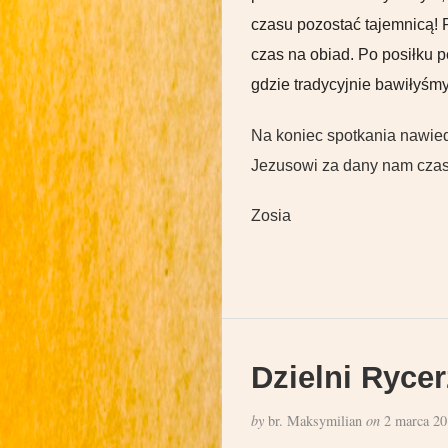
czasu pozostać tajemnicą! 
czas na obiad. Po posiłku p
gdzie tradycyjnie bawiłyśmy
Na koniec spotkania nawie
Jezusowi za dany nam czas
Zosia
Dzielni Rycer
by
br. Maksymilian
on
2 marca 20