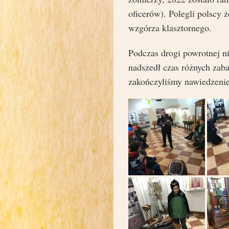
oficerów). Polegli polscy 
wzgórza klasztornego.
Podczas drogi powrotnej n
nadszedł czas różnych zab
zakończyliśmy nawiedze