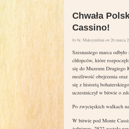
Chwała Pols
Cassino!
by
br. Maksymilian
on
26 marca 2
Szesnastego marca odbyło s
chłopców, które rozpoczęł
się do Muzeum Drugiego K
możliwość obejrzenia oraz
się z historią bohaterski
uczestniczył w bitwie o z
Po zwycięskich walkach na 
W bitwie pod Monte Cassi
żołnierzy, 2822 zostało ra