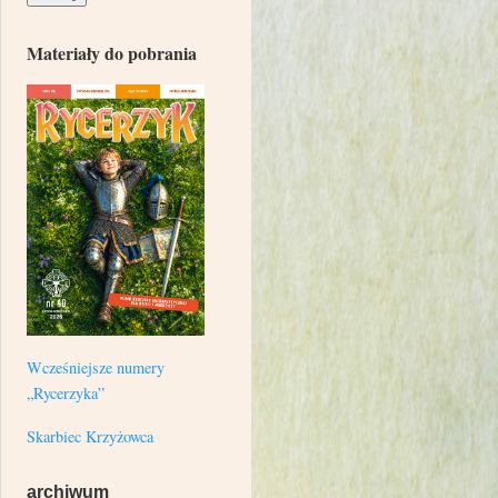
Materiały do pobrania
Wcześniejsze numery
„Rycerzyka”
Skarbiec Krzyżowca
archiwum