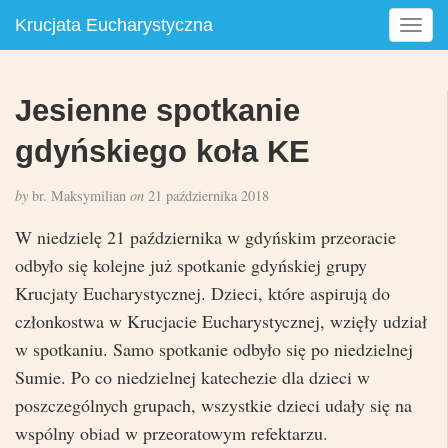
Krucjata Eucharystyczna
T
o
g
g
Jesienne spotkanie
l
e
gdyńskiego koła KE
n
a
by
br. Maksymilian
on
21 października 2018
v
i
W niedzielę 21 października w gdyńskim przeoracie
g
odbyło się kolejne już spotkanie gdyńskiej grupy
a
Krucjaty Eucharystycznej. Dzieci, które aspirują do
t
i
członkostwa w Krucjacie Eucharystycznej, wzięły udział
o
w spotkaniu. Samo spotkanie odbyło się po niedzielnej
n
Sumie. Po co niedzielnej katechezie dla dzieci w
poszczególnych grupach, wszystkie dzieci udały się na
wspólny obiad w przeoratowym refektarzu.