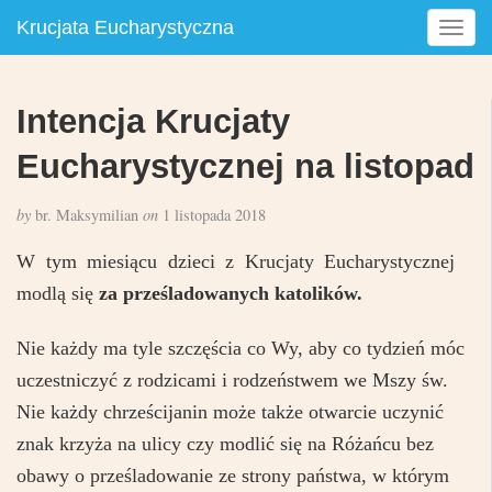
Krucjata Eucharystyczna
T
o
g
g
Intencja Krucjaty
l
e
Eucharystycznej na listopad
n
a
by
br. Maksymilian
on
1 listopada 2018
v
i
W tym miesiącu dzieci z Krucjaty Eucharystycznej
g
modlą się
za prześladowanych katolików.
a
t
i
Nie każdy ma tyle szczęścia co Wy, aby co tydzień móc
o
uczestniczyć z rodzicami i rodzeństwem we Mszy św.
n
Nie każdy chrześcijanin może także otwarcie uczynić
znak krzyża na ulicy czy modlić się na Różańcu bez
obawy o prześladowanie ze strony państwa, w którym