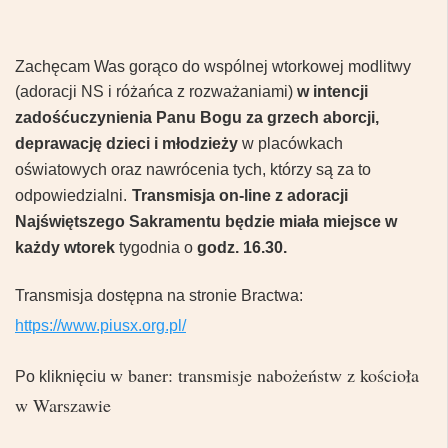
Zachęcam Was gorąco do wspólnej wtorkowej modlitwy
(adoracji NS i różańca z rozważaniami)
w intencji
zadośćuczynienia Panu Bogu za grzech aborcji,
deprawację dzieci i młodzieży
w placówkach
oświatowych oraz nawrócenia tych, którzy są za to
odpowiedzialni.
Transmisja on-line z
adoracji
Najświętszego Sakramentu
będzie miała miejsce w
każdy wtorek
tygodnia o
godz. 16.30.
Transmisja dostępna na stronie Bractwa:
https://www.piusx.org.pl/
w baner: transmisje nabożeństw z kościoła
Po kliknięciu
w Warszawie