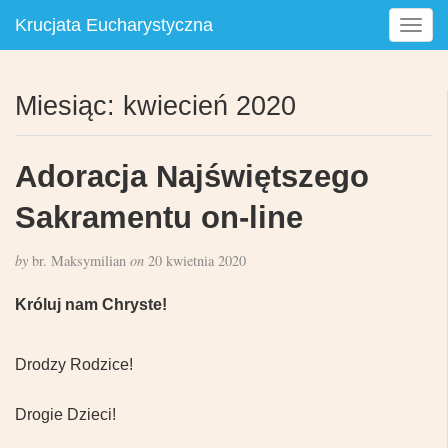
Krucjata Eucharystyczna
T
o
g
g
Miesiąc:
kwiecień 2020
l
e
n
Adoracja Najświętszego
a
v
Sakramentu on-line
i
g
by
br. Maksymilian
on
20 kwietnia 2020
a
t
Króluj nam Chryste!
i
o
n
Drodzy Rodzice!
Drogie Dzieci!