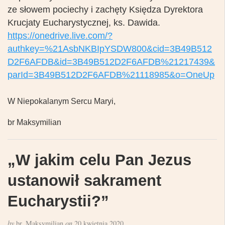
ze słowem pociechy i zachęty Księdza Dyrektora
Krucjaty Eucharystycznej, ks. Dawida.
https://onedrive.live.com/?
authkey=%21AsbNKBIpYSDW800&cid=3B49B512
D2F6AFDB&id=3B49B512D2F6AFDB%21217439&
parId=3B49B512D2F6AFDB%21118985&o=OneUp
W Niepokalanym Sercu Maryi,
br Maksymilian
„W jakim celu Pan Jezus
ustanowił sakrament
Eucharystii?”
by
br. Maksymilian
on
20 kwietnia 2020