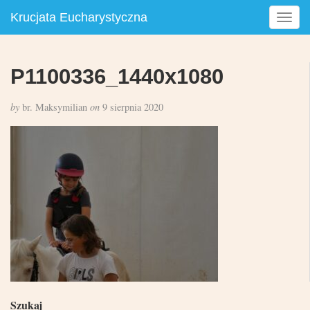
Krucjata Eucharystyczna
T
o
g
g
P1100336_1440x1080
l
e
by
br. Maksymilian
on
9 sierpnia 2020
n
a
v
i
g
a
t
i
o
n
Szukaj