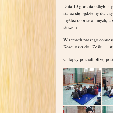
Dnia 10 grudnia odbyło si
starać się będziemy ćwiczy
myśleć dobrze o innych, a
słowem.
W ramach naszego comiesięc
Kościuszki do „Zośki” – st
Chłopcy poznali bliżej po