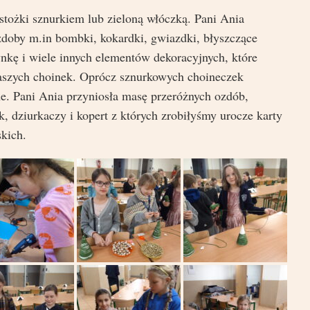
tożki sznurkiem lub zieloną włóczką. Pani Ania
doby m.in bombki, kokardki, gwiazdki, błyszczące
nkę i wiele innych elementów dekoracyjnych, które
aszych choinek. Oprócz sznurkowych choineczek
ne. Pani Ania przyniosła masę przeróżnych ozdób,
k, dziurkaczy i kopert z których zrobiłyśmy urocze karty
skich.