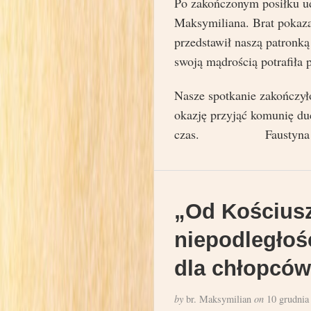
Po zakończonym posiłku ud
Maksymiliana. Brat pokazał
przedstawił naszą patronką
swoją mądrością potrafiła 
Nasze spotkanie zakończył
okazję przyjąć komunię du
czas. Faustyna
„Od Kościusz
niepodległośc
dla chłopców
by
br. Maksymilian
on
10 grudnia