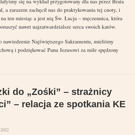
ałyśmy się na wykład przygotowany dla nas przez Brata
, a zarazem zachęcił nas do praktykowania tej cnoty, i
 na ten miesiąc a jest nią Św. Łucja – męczennica, która
poruszyć nawet najzatwardzialsze serca swoich katów.
o nawiedzenie Najświętszego Sakramentu, mieliśmy
chową i podziękować Panu Jezusowi za mile spędzony
ki do „Zośki” – strażnicy
i” – relacja ze spotkania KE
 2022