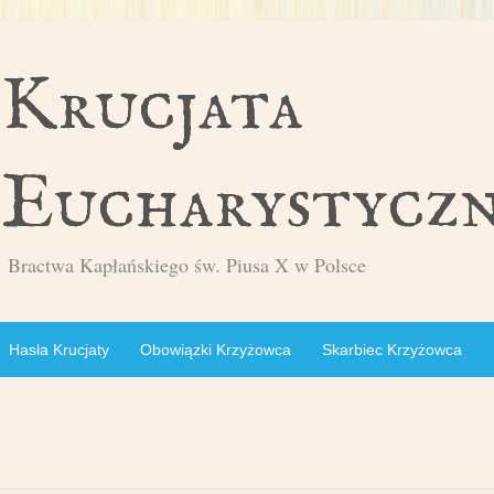
Bractwa Kapłańskiego św. Piusa X w Polsce
Hasła Krucjaty
Obowiązki Krzyżowca
Skarbiec Krzyżowca