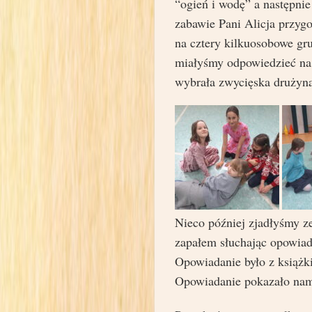
“ogień i wodę” a następnie
zabawie Pani Alicja przygo
na cztery kilkuosobowe gru
miałyśmy odpowiedzieć na 
wybrała zwycięska drużyna
Nieco później zjadłyśmy z
zapałem słuchając opowiad
Opowiadanie było z książk
Opowiadanie pokazało nam 