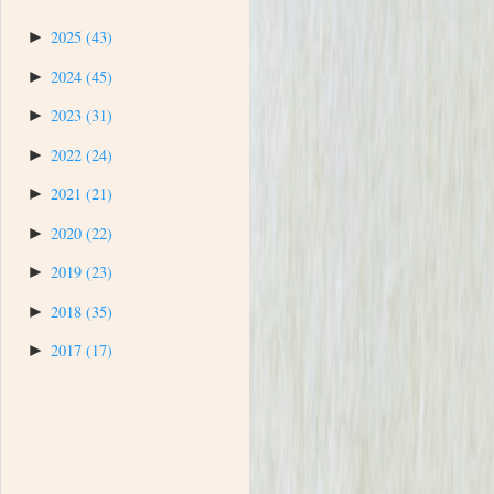
►
2025
(43)
►
2024
(45)
►
2023
(31)
►
2022
(24)
►
2021
(21)
►
2020
(22)
►
2019
(23)
►
2018
(35)
►
2017
(17)