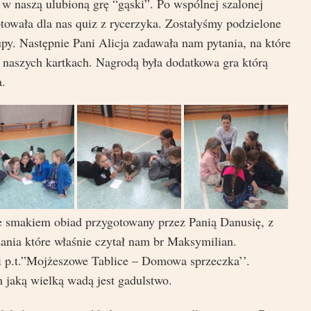
 w naszą ulubioną grę “gąski”. Po wspólnej szalonej
towała dla nas quiz z rycerzyka. Zostałyśmy podzielone
py. Następnie Pani Alicja zadawała nam pytania, na które
naszych kartkach. Nagrodą była dodatkowa gra którą
.
e smakiem obiad przygotowany przez Panią Danusię, z
ania które właśnie czytał nam br Maksymilian.
i p.t.”Mojżeszowe Tablice – Domowa sprzeczka’’.
jaką wielką wadą jest gadulstwo.