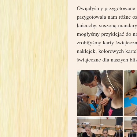
Owijałyśmy przygotowane s
przygotowała nam różne oz
łańcuchy, suszoną mandary
mogłyśmy przyklejać do n
zrobiłyśmy karty świątecz
naklejek, kolorowych karte
świąteczne dla naszych bli