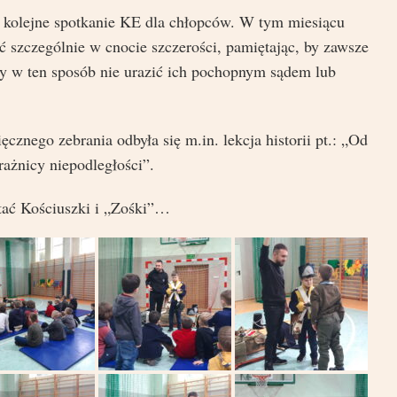
ę kolejne spotkanie KE dla chłopców. W tym miesiącu
ć szczególnie w cnocie szczerości, pamiętając, by zawsze
by w ten sposób nie urazić ich pochopnym sądem lub
znego zebrania odbyła się m.in. lekcja historii pt.: „Od
rażnicy niepodległości”.
stać Kościuszki i „Zośki”…