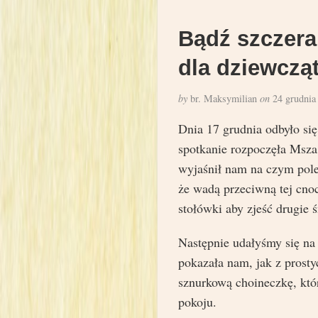
Bądź szczera
dla dziewczą
by
br. Maksymilian
on
24 grudnia
Dnia 17 grudnia odbyło się
spotkanie rozpoczęła Msza
wyjaśnił nam na czym pole
że wadą przeciwną tej cno
stołówki aby zjeść drugie ś
Następnie udałyśmy się na
pokazała nam, jak z prost
sznurkową choineczkę, któ
pokoju.