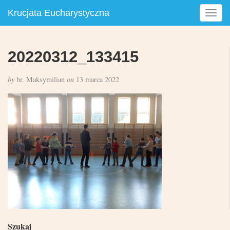
Krucjata Eucharystyczna
T
o
g
g
20220312_133415
l
e
by
br. Maksymilian
on
13 marca 2022
n
a
v
i
g
a
t
i
o
n
Szukaj