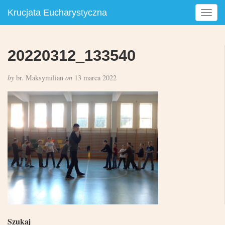
Krucjata Eucharystyczna
T
o
g
g
20220312_133540
l
e
by
br. Maksymilian
on
13 marca 2022
n
a
v
i
g
a
t
i
o
n
Szukaj