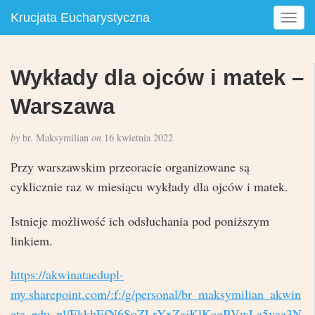
Krucjata Eucharystyczna
T
o
g
g
Wykłady dla ojców i matek –
l
e
Warszawa
n
a
by
br. Maksymilian
on
16 kwietnia 2022
v
i
Przy warszawskim przeoracie organizowane są
g
cyklicznie raz w miesiącu wykłady dla ojców i matek.
a
t
Istnieje możliwość ich odsłuchania pod poniższym
i
o
linkiem.
n
https://akwinataedupl-
my.sharepoint.com/:f:/g/personal/br_maksymilian_akwin
ata_edu_pl/EkkhEfN6SoZLrYxZajKlKcoBVwLa5vaa3N