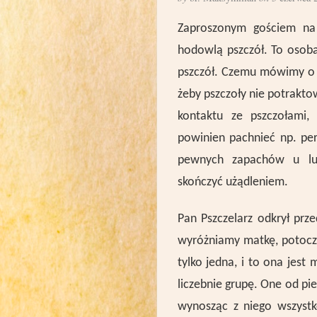
Zaproszonym gościem na o
hodowlą pszczół. To osob
pszczół. Czemu mówimy o
żeby pszczoły nie potraktow
kontaktu ze pszczołami,
powinien pachnieć np. pe
pewnych zapachów u lud
skończyć użądleniem.
Pan Pszczelarz odkrył prz
wyróżniamy matkę, potoczn
tylko jedna, i to ona jest
liczebnie grupę. One od pi
wynosząc z niego wszystk