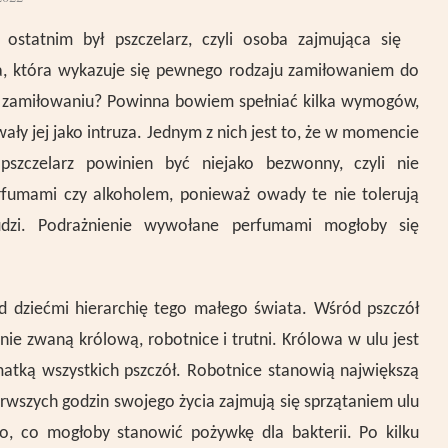
statnim był pszczelarz, czyli osoba zajmująca się
a, która wykazuje się pewnego rodzaju zamiłowaniem do
 zamiłowaniu? Powinna bowiem spełniać kilka wymogów,
ały jej jako intruza. Jednym z nich jest to, że w momencie
 pszczelarz powinien być niejako bezwonny, czyli nie
rfumami czy alkoholem, ponieważ owady te nie tolerują
zi. Podrażnienie wywołane perfumami mogłoby się
ed dziećmi hierarchię tego małego świata. Wśród pszczół
ie zwaną królową, robotnice i trutni. Królowa w ulu jest
 matką wszystkich pszczół. Robotnice stanowią największą
erwszych godzin swojego życia zajmują się sprzątaniem ulu
o, co mogłoby stanowić pożywkę dla bakterii. Po kilku