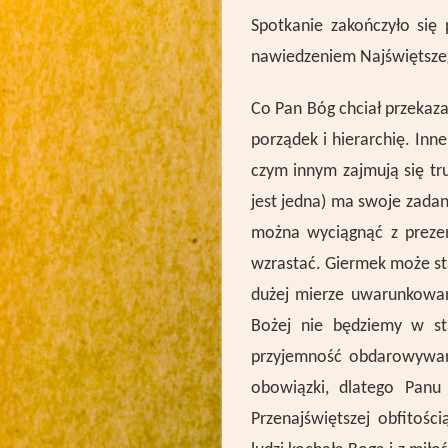
Spotkanie zakończyło si
nawiedzeniem Najświętsze
Co Pan Bóg chciał przekaza
porządek i hierarchię. Inn
czym innym zajmują się tru
jest jedna) ma swoje zadani
można wyciągnąć z
preze
wzrastać. Giermek może st
dużej mierze uwarunkowan
Bożej nie będziemy w st
przyjemność obdarowywani
obowiązki, dlatego Panu
Przenajświętszej obfitośc