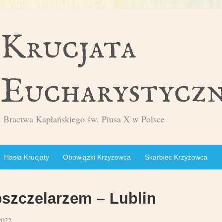
Bractwa Kapłańskiego św. Piusa X w Polsce
Hasła Krucjaty
Obowiązki Krzyżowca
Skarbiec Krzyżowca
pszczelarzem – Lublin
2022