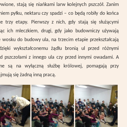
żywione, stają się niańkami larw kolejnych pszczół. Zanim
niem pyłku, nektaru czy spadzi – co będą robiły do końca
e trzy etapy. Pierwszy z nich, gdy stają się służącymi
miąc ich mleczkiem, drugi, gdy jako budowniczy używają
 wosku do budowy ula, na trzecim etapie przekształcają
 dzięki wykształconemu żądłu bronią ul przed różnymi
ed pszczołami z innego ula czy przed innymi owadami. A
One są na wyłączną służbę królowej, pomagają przy
ajmują się żadną inną pracą.