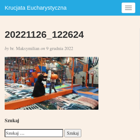
Krucjata Eucharystyczna
T
o
g
g
20221126_122624
l
e
by
br. Maksymilian
on
9 grudnia 2022
n
a
v
i
g
a
t
i
o
n
Szukaj