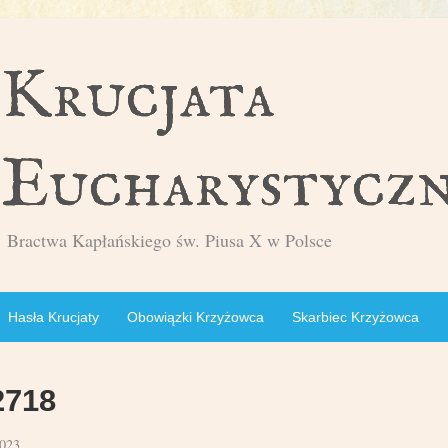
Bractwa Kapłańskiego św. Piusa X w Polsce
Hasła Krucjaty
Obowiązki Krzyżowca
Skarbiec Krzyżowca
2718
023