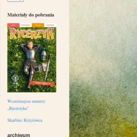
Materiały do pobrania
Wcześniejsze numery
„Rycerzyka”
Skarbiec Krzyżowca
archiwum