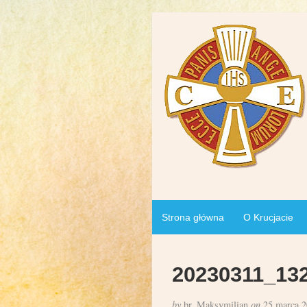
Strona główna
O Krucjacie
20230311_13
by
br. Maksymilian
on
25 marca 2