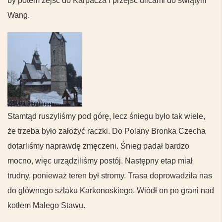
by potem zejść do Karpacza i przejść ulicami do świątyni
Wang.
Stamtąd ruszyliśmy pod górę, lecz śniegu było tak wiele,
że trzeba było założyć raczki.
Do Polany Bronka Czecha
dotarliśmy naprawdę zmęczeni. Śnieg padał bardzo
mocno, więc urządziliśmy postój. Następny etap miał
trudny, ponieważ teren był stromy. Trasa doprowadziła nas
do głównego szlaku Karkonoskiego. Wiódł on po grani nad
kotłem Małego Stawu.