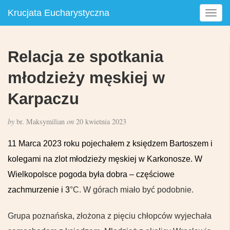
Krucjata Eucharystyczna
T
o
g
g
Relacja ze spotkania
l
e
młodzieży męskiej w
n
a
Karpaczu
v
i
by
br. Maksymilian
on
20 kwietnia 2023
g
a
11 Marca 2023 roku pojechałem z księdzem Bartoszem i
t
kolegami na zlot młodzieży męskiej w Karkonosze. W
i
o
Wielkopolsce pogoda była dobra – częściowe
n
zachmurzenie i 3
°C. W górach miało być podobnie.
Grupa poznańska, złożona z pięciu chłopców wyjechała