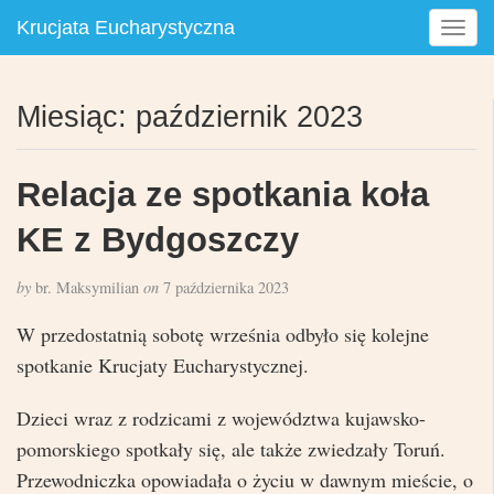
Krucjata Eucharystyczna
T
o
g
g
Miesiąc:
październik 2023
l
e
n
Relacja ze spotkania koła
a
v
KE z Bydgoszczy
i
g
by
br. Maksymilian
on
7 października 2023
a
t
W przedostatnią sobotę września odbyło się kolejne
i
spotkanie Krucjaty Eucharystycznej.
o
n
Dzieci wraz z rodzicami z województwa kujawsko-
pomorskiego spotkały się, ale także zwiedzały Toruń.
Przewodniczka opowiadała o życiu w dawnym mieście, o