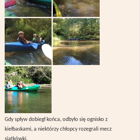
Gdy spływ dobiegł końca, odbyło się ognisko z
kiełbaskami, a niekt
ó
rzy chłopcy rozegrali mecz
siatk
ó
wki.