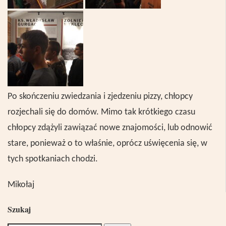
Po skończeniu zwiedzania i zjedzeniu pizzy, chłopcy
rozjechali się do dom
ó
w. Mimo tak kr
ó
tkiego czasu
chłopcy zdążyli zawiązać nowe znajomości, lub odnowić
stare, ponieważ o to właśnie, opr
ó
cz uświęcenia się, w
tych spotkaniach chodzi.
Mikołaj
Szukaj