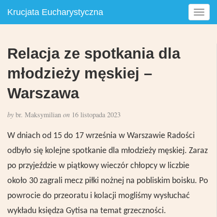
Krucjata Eucharystyczna
T
o
g
g
Relacja ze spotkania dla
l
e
młodzieży męskiej –
n
a
Warszawa
v
i
by
br. Maksymilian
on
16 listopada 2023
g
a
W dniach od 15 do 17 września w Warszawie Radości
t
odbyło się kolejne spotkanie dla młodzieży męskiej. Zaraz
i
o
po przyjeździe w piątkowy wiecz
ó
r chłopcy w liczbie
n
około 30 zagrali mecz piłki nożnej na pobliskim boisku. Po
powrocie do przeoratu i kolacji mogliśmy wysłuchać
wykładu księdza Gytisa na temat grzeczności.