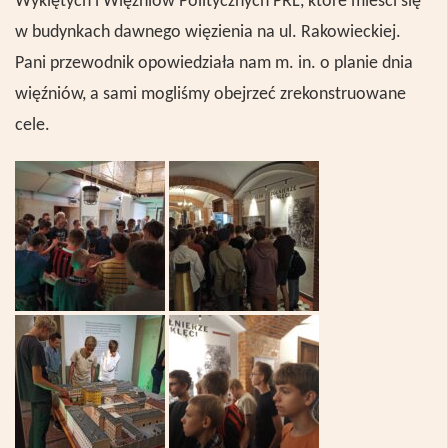
Wyklętych i Więźni
ó
w Politycznych PRL, kt
ó
re mieści się
w budynkach dawnego więzienia na ul. Rakowieckiej.
Pani przewodnik opowiedziała nam m. in. o planie dnia
więźni
ó
w, a sami mogliśmy obejrzeć zrekonstruowane
cele.