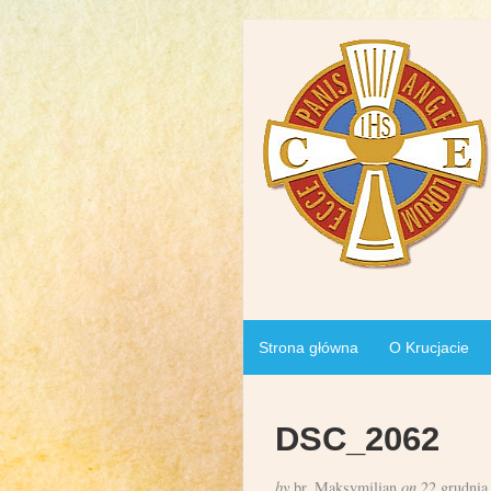
Strona główna
O Krucjacie
DSC_2062
by
br. Maksymilian
on
22 grudnia