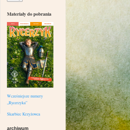
Materiały do pobrania
Wcześniejsze numery
„Rycerzyka”
Skarbiec Krzyżowca
archiwum