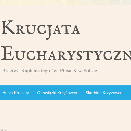
Bractwa Kapłańskiego św. Piusa X w Polsce
Hasła Krucjaty
Obowiązki Krzyżowca
Skarbiec Krzyżowca
 2023