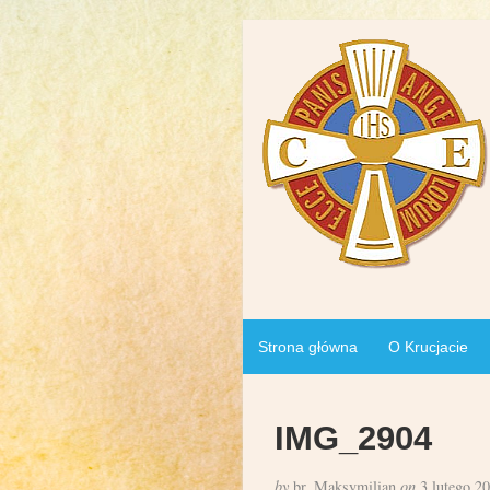
Strona główna
O Krucjacie
IMG_2904
by
br. Maksymilian
on
3 lutego 2