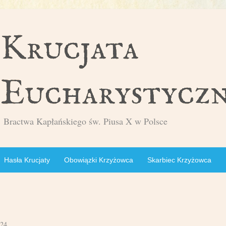
Bractwa Kapłańskiego św. Piusa X w Polsce
Hasła Krucjaty
Obowiązki Krzyżowca
Skarbiec Krzyżowca
024