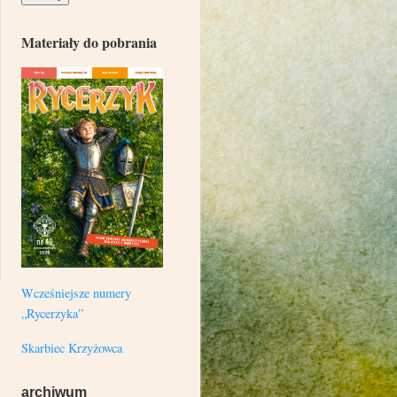
Materiały do pobrania
Wcześniejsze numery
„Rycerzyka”
Skarbiec Krzyżowca
archiwum