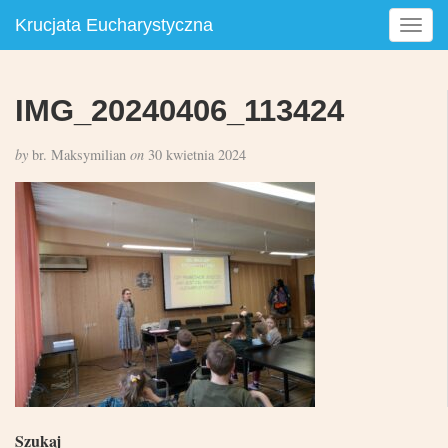
Krucjata Eucharystyczna
T
o
g
g
IMG_20240406_113424
l
e
by
br. Maksymilian
on
30 kwietnia 2024
n
a
v
i
g
a
t
i
o
n
Szukaj