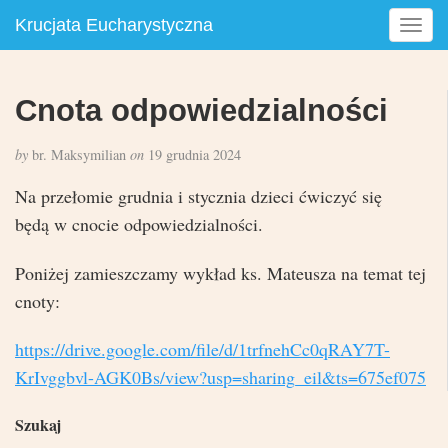
Krucjata Eucharystyczna
T
o
g
g
Cnota odpowiedzialności
l
e
by
br. Maksymilian
on
19 grudnia 2024
n
a
Na przełomie grudnia i stycznia dzieci ćwiczyć się
v
będą w cnocie odpowiedzialności.
i
g
Poniżej zamieszczamy wykład ks. Mateusza na temat tej
a
t
cnoty:
i
o
https://drive.google.com/file/d/1trfnehCc0qRAY7T-
n
KrIvggbvl-AGK0Bs/view?usp=sharing_eil&ts=675ef075
Szukaj