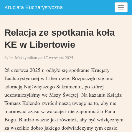
Krucjata Eucharystyczna
T
o
g
g
Relacja ze spotkania koła
l
e
KE w Libertowie
n
a
by
br. Maksymilian
on
17 września 2025
v
i
28 czerwca 2025 r. odbyło się spotkanie Krucjaty
g
Eucharystycznej w Libertowie. Rozpoczęło się ono
a
adoracją Najświętszego Sakramentu, po której
t
i
uczestniczyliśmy we Mszy Świętej. Na kazaniu Ksiądz
o
Tomasz Kolendo zwrócił naszą uwagę na to, aby nie
n
marnować czasu w wakacje i nie zapominać o Panu
Bogu. Bardzo ważne jest również, aby być wdzięcznym
za wszelkie dobro jakiego doświadczymy tym czasie.