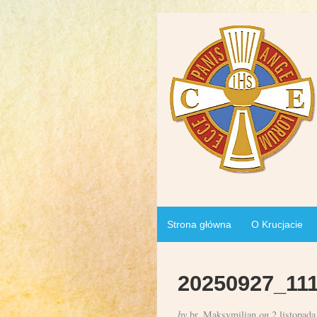
Strona główna
O Krucjacie
20250927_11
by
br. Maksymilian
on
2 listopada