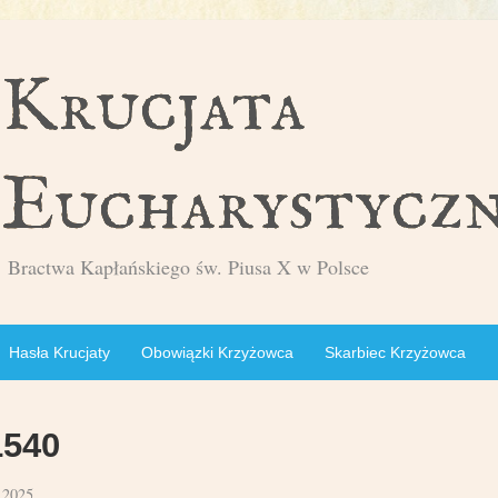
Bractwa Kapłańskiego św. Piusa X w Polsce
Hasła Krucjaty
Obowiązki Krzyżowca
Skarbiec Krzyżowca
1540
 2025