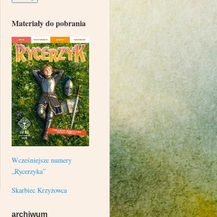
Materiały do pobrania
Wcześniejsze numery
„Rycerzyka”
Skarbiec Krzyżowca
archiwum