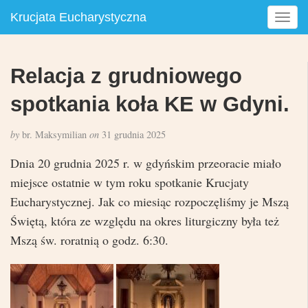
Krucjata Eucharystyczna
T
o
g
g
Relacja z grudniowego
l
e
spotkania koła KE w Gdyni.
n
a
by
br. Maksymilian
on
31 grudnia 2025
v
i
Dnia 20 grudnia 2025 r. w gdyńskim przeoracie miało
g
miejsce ostatnie w tym roku spotkanie Krucjaty
a
Eucharystycznej. Jak co miesiąc rozpoczęliśmy je Mszą
t
i
Świętą, która ze względu na okres liturgiczny była też
o
Mszą św. roratnią o godz. 6:30.
n