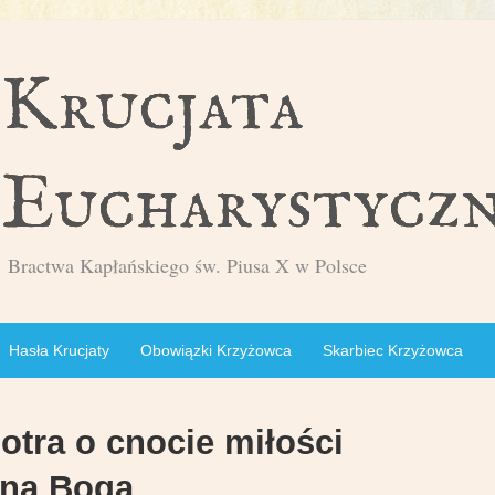
Bractwa Kapłańskiego św. Piusa X w Polsce
Hasła Krucjaty
Obowiązki Krzyżowca
Skarbiec Krzyżowca
otra o cnocie miłości
na Boga