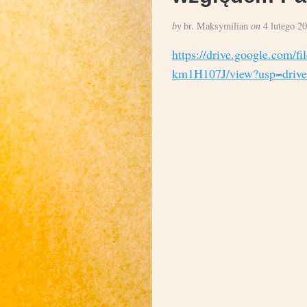
by
br. Maksymilian
on
4 lutego 2
https://drive.google.co
km1H107J/view?usp=drive