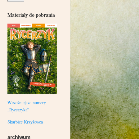
Materiały do pobrania
Wcześniejsze numery
„Rycerzyka”
Skarbiec Krzyżowca
archiwum