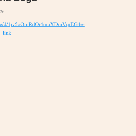
026
m/file/d/1jv5oOmRdOi4muXDmVqiEG4e-
_link