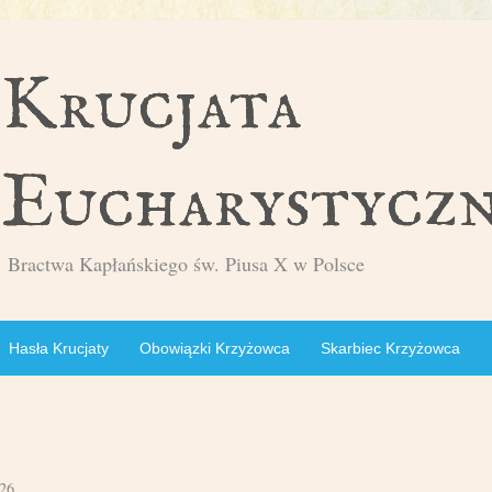
Bractwa Kapłańskiego św. Piusa X w Polsce
Hasła Krucjaty
Obowiązki Krzyżowca
Skarbiec Krzyżowca
26