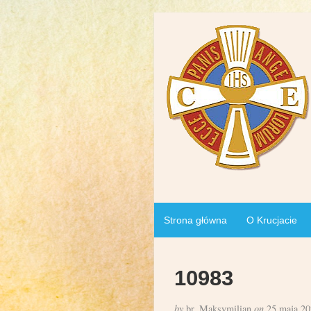
Strona główna
O Krucjacie
10983
by
br. Maksymilian
on
25 maja 20