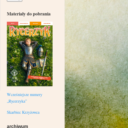
Materiały do pobrania
Wcześniejsze numery
„Rycerzyka”
Skarbiec Krzyżowca
archiwum