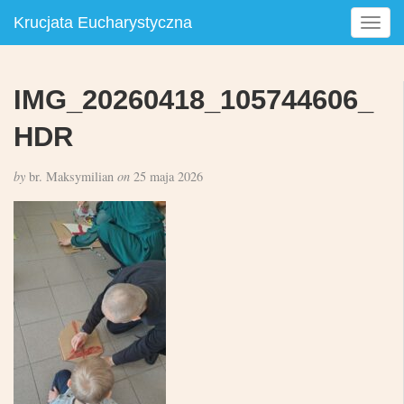
Krucjata Eucharystyczna
T
o
g
g
IMG_20260418_105744606_
l
e
HDR
n
a
by
br. Maksymilian
on
25 maja 2026
v
i
g
a
t
i
o
n