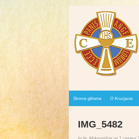
Strona główna
O Krucjacie
IMG_5482
by
br. Maksymilian
on
2 czerwca 