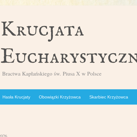
Bractwa Kapłańskiego św. Piusa X w Polsce
Hasła Krucjaty
Obowiązki Krzyżowca
Skarbiec Krzyżowca
2026