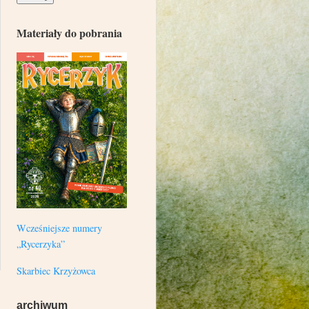
Materiały do pobrania
Wcześniejsze numery
„Rycerzyka”
Skarbiec Krzyżowca
archiwum