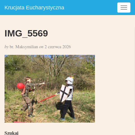
Krucjata Eucharystyczna
T
o
g
g
IMG_5569
l
e
by
br. Maksymilian
on
2 czerwca 2026
n
a
v
i
g
a
t
i
o
n
Szukaj