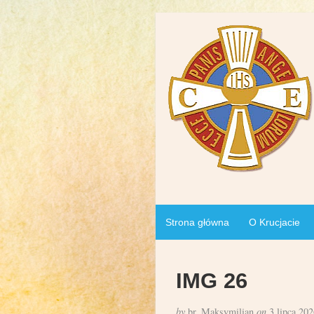
Strona główna
O Krucjacie
IMG 26
by
br. Maksymilian
on
3 lipca 202