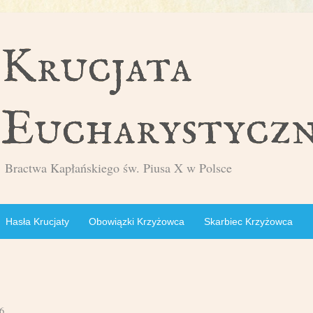
Bractwa Kapłańskiego św. Piusa X w Polsce
Hasła Krucjaty
Obowiązki Krzyżowca
Skarbiec Krzyżowca
6