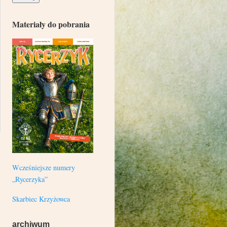
Materiały do pobrania
Wcześniejsze numery
„Rycerzyka”
Skarbiec Krzyżowca
archiwum