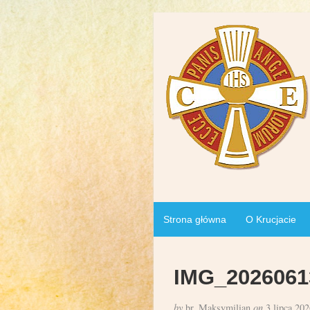
Strona główna
O Krucjacie
IMG_2026061
by
br. Maksymilian
on
3 lipca 202