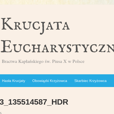
Bractwa Kapłańskiego św. Piusa X w Polsce
Hasła Krucjaty
Obowiązki Krzyżowca
Skarbiec Krzyżowca
3_135514587_HDR
6