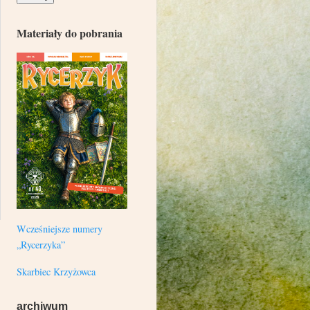
Materiały do pobrania
Wcześniejsze numery
„Rycerzyka”
Skarbiec Krzyżowca
archiwum