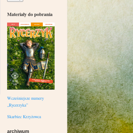
Materiały do pobrania
Wcześniejsze numery
„Rycerzyka”
Skarbiec Krzyżowca
archiwum