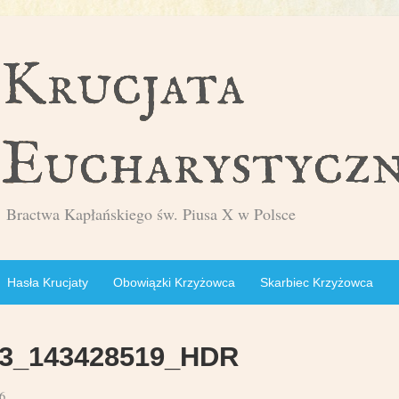
Bractwa Kapłańskiego św. Piusa X w Polsce
Hasła Krucjaty
Obowiązki Krzyżowca
Skarbiec Krzyżowca
3_143428519_HDR
6