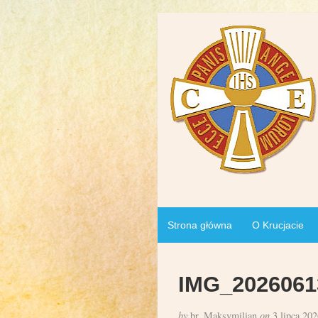
Strona główna
O Krucjacie
IMG_2026061
by
br. Maksymilian
on
3 lipca 202