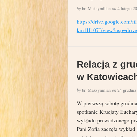
by
br. Maksymilian
on
4 lutego 2
https://drive.google.co
km1H107J/view?usp=drive
Relacja z gr
w Katowicac
by
br. Maksymilian
on
24 grudnia
W pierwszą sobotę grudnia
spotkanie Krucjaty Euchary
wykładu prowadzonego prze
Pani Zofia zaczęła wykład