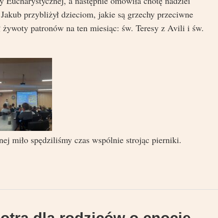
y Eucharystycznej, a następnie omówiła cnotę nadziei
 Jakub przybliżył dzieciom, jakie są grzechy przeciwne
ł żywoty patronów na ten miesiąc: św. Teresy z Avili i św.
ej miło spędziliśmy czas wspólnie strojąc pierniki.
otra dla rodziców o cnocie