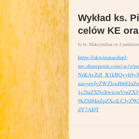
Wykład ks. Pi
celów KE ora
by
br. Maksymilian
on
4 paździer
https://akwinataedupl-
my.sharepoint.com/:u:/g/
NrKAvZdI_R1kBQvvh9vX
nav=eyJyZWZlcnJhbElu
1c2luZXNzIiwicmVmZXJ
9kZSI6InZpZXciLCJyZW
dY7ADT