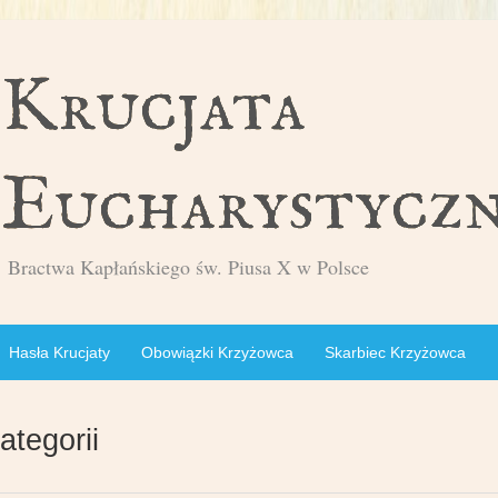
Bractwa Kapłańskiego św. Piusa X w Polsce
Hasła Krucjaty
Obowiązki Krzyżowca
Skarbiec Krzyżowca
ategorii