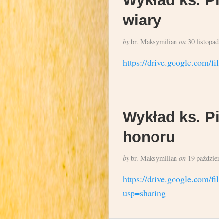
wiary
by
br. Maksymilian
on
30 listopad
https://drive.google.co
Wykład ks. Pi
honoru
by
br. Maksymilian
on
19 paździe
https://drive.google.com
usp=sharing