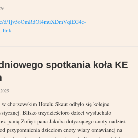
026
m/file/d/1jv5oOmRdOi4muXDmVqiEG4e-
_link
udniowego spotkania koła KE
h
 2025
 w chorzowskim Hotelu Skaut odbyło się kolejne
stycznej. Blisko trzydzieścioro dzieci wysłuchało
z panią Zofię i pana Jakuba dotyczącego cnoty nadziei.
 od przypomnienia dzieciom cnoty wiary omawianej na