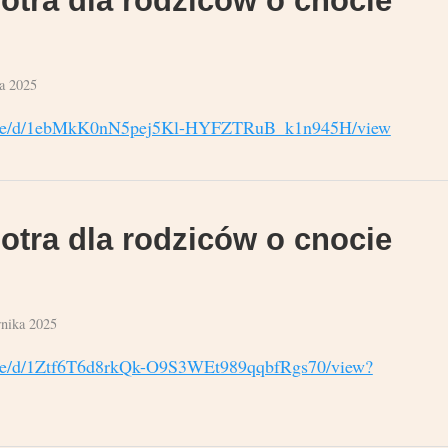
a 2025
m/file/d/1ebMkK0nN5pej5Kl-HYFZTRuB_k1n945H/view
otra dla rodziców o cnocie
rnika 2025
/file/d/1Ztf6T6d8rkQk-O9S3WEt989qqbfRgs70/view?