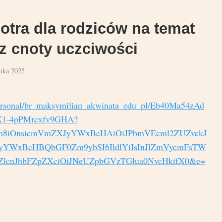
otra dla rodziców na temat
z cnoty uczciwości
nika 2025
personal/br_maksymilian_akwinata_edu_pl/Eb40Ma54zAd
1-4pPMrcxfv9GHA?
Zm8iOnsicmVmZXJyYWxBcHAiOiJPbmVEcml2ZUZvckJ
yYWxBcHBQbGF0Zm9ybSI6IldlYiIsInJlZmVycmFsTW
ZlcnJhbFZpZXciOiJNeUZpbGVzTGlua0NvcHkifX0&e=