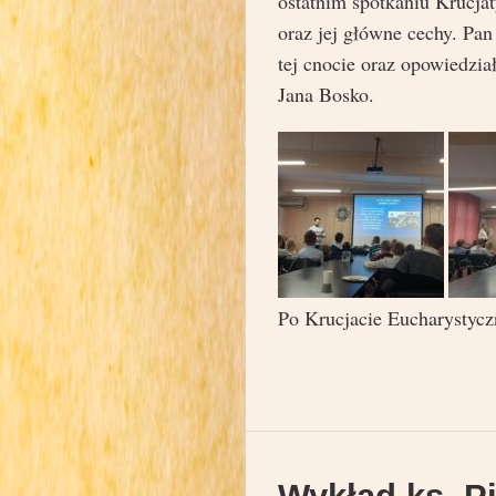
ostatnim spotkaniu Krucjat
oraz jej główne cechy. Pan
tej cnocie oraz opowiedzia
Jana Bosko.
Po Krucjacie Eucharystyczn
Wykład ks. Pi