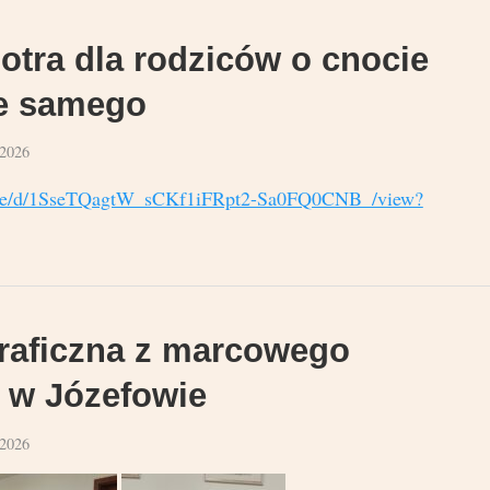
otra dla rodziców o cnocie
ie samego
 2026
m/file/d/1SseTQagtW_sCKf1iFRpt2-Sa0FQ0CNB_/view?
graficzna z marcowego
 w Józefowie
 2026