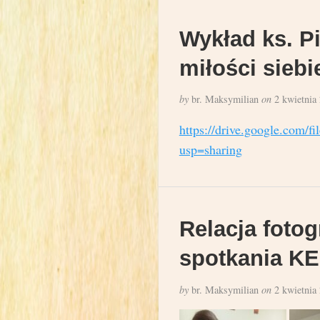
Wykład ks. Pi
miłości sieb
by
br. Maksymilian
on
2 kwietnia
https://drive.google.co
usp=sharing
Relacja foto
spotkania KE
by
br. Maksymilian
on
2 kwietnia