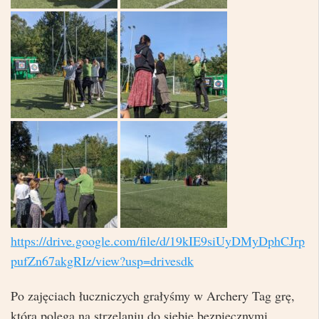
https://drive.google.com/file/d/19kIE9siUyDMyDphCJrp
pufZn67akgRIz/view?usp=drivesdk
Po zajęciach łuczniczych grałyśmy w Archery Tag grę,
która polega na strzelaniu do siebie bezpiecznymi