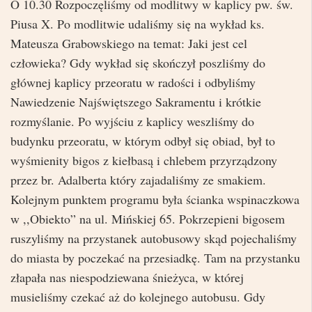
O 10.30 Rozpoczęliśmy od modlitwy w kaplicy pw. św.
Piusa X. Po modlitwie udaliśmy się na wykład ks.
Mateusza Grabowskiego na temat: Jaki jest cel
człowieka? Gdy wykład się skończył poszliśmy do
głównej kaplicy przeoratu w radości i odbyliśmy
Nawiedzenie Najświętszego Sakramentu i krótkie
rozmyślanie. Po wyjściu z kaplicy weszliśmy do
budynku przeoratu, w którym odbył się obiad, był to
wyśmienity bigos z kiełbasą i chlebem przyrządzony
przez br. Adalberta który zajadaliśmy ze smakiem.
Kolejnym punktem programu była ścianka wspinaczkowa
w ,,Obiekto” na ul. Mińskiej 65. Pokrzepieni bigosem
ruszyliśmy na przystanek autobusowy skąd pojechaliśmy
do miasta by poczekać na przesiadkę. Tam na przystanku
złapała nas niespodziewana śnieżyca, w której
musieliśmy czekać aż do kolejnego autobusu. Gdy