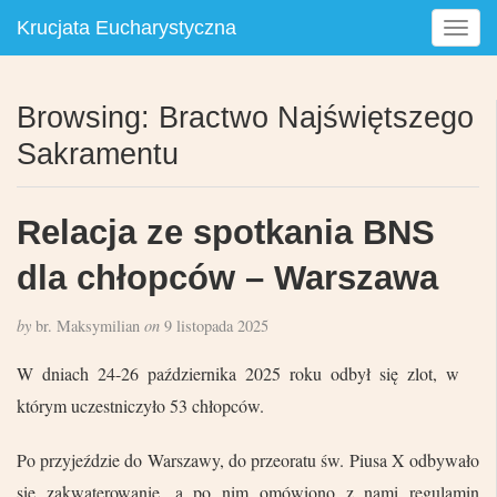
Krucjata Eucharystyczna
T
o
g
g
Browsing: Bractwo Najświętszego
l
Sakramentu
e
n
a
Relacja ze spotkania BNS
v
i
dla chłopców – Warszawa
g
a
t
by
br. Maksymilian
on
9 listopada 2025
i
W dniach 24-26 października 2025 roku odbył się zlot, w
o
n
którym uczestniczyło 53 chłopców.
Po przyjeździe do Warszawy, do przeoratu św. Piusa X odbywało
się zakwaterowanie, a po nim omówiono z nami regulamin