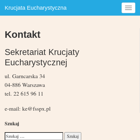
Krucjata Eucharystyczna
T
o
g
g
Kontakt
l
e
n
Sekretariat Krucjaty
a
Eucharystycznej
v
i
ul. Garncarska 34
g
04-886 Warszawa
a
t
tel. 22 615 96 11
i
o
e-mail: ke@fsspx.pl
n
Szukaj