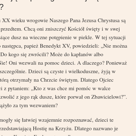
?
u XX wieku wrogowie Naszego Pana Jezusa Chrystusa są
k przedtem. Chcą oni zniszczyć Kościół święty i w swej
siące dusz na wieczne potępienie w piekle. W tej sytuacji
go następca, papież Benedykt XV, powiedzieli: „Nie można
. Do kogo się zwrócili? Może do kapłanów albo
Nie! Oni wezwali na pomoc dzieci. A dlaczego? Ponieważ
szczególnie. Dzieci są czyste i wielkoduszne, żyją w
 którą otrzymały na Chrzcie świętym. Dlatego Ojciec
eci z pytaniem: „Kto z was chce mi pomóc w walce
zwolić z jego rąk dusze, które porwał on Zbawicielowi?”.
podążyło za tym wezwaniem?
mogły się łatwiej wzajemnie rozpoznawać, dzieci te
przedstawiającą Hostię na Krzyżu. Dlatego nazwano je