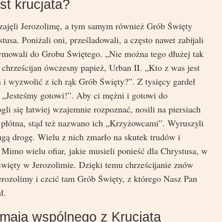
st krucjata?
ajęli Jerozolimę, a tym samym również Grób Święty
usa. Poniżali oni, prześladowali, a często nawet zabijali
rzymowali do Grobu Świętego. „Nie można tego dłużej tak
 chrześcijan ówczesny papież, Urban II. „Kto z was jest
 wyzwolić z ich rąk Grób Święty?”. Z tysięcy gardeł
 „Jesteśmy gotowi!”. Aby ci mężni i gotowi do
i się łatwiej wzajemnie rozpoznać, nosili na piersiach
 płótna, stąd też nazwano ich „Krzyżowcami”. Wyruszyli
ługą drogę. Wielu z nich zmarło na skutek trudów i
Mimo wielu ofiar, jakie musieli ponieść dla Chrystusa, w
Święty w Jerozolimie. Dzięki temu chrześcijanie znów
rozolimy i czcić tam Grób Święty, z którego Nasz Pan
ł.
mają wspólnego z Krucjatą