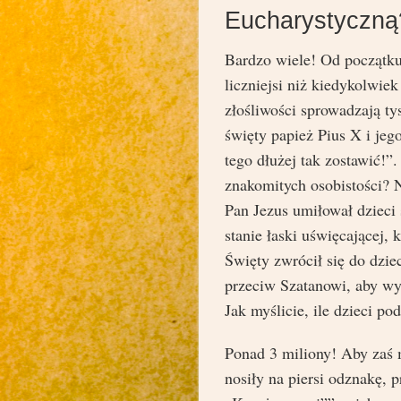
Eucharystyczną
Bardzo wiele! Od początk
liczniejsi niż kiedykolwie
złośliwości sprowadzają ty
święty papież Pius X i je
tego dłużej tak zostawić!”
znakomitych osobistości? 
Pan Jezus umiłował dzieci 
stanie łaski uświęcającej,
Święty zwrócił się do dzi
przeciw Szatanowi, aby wy
Jak myślicie, ile dzieci 
Ponad 3 miliony! Aby zaś 
nosiły na piersi odznakę, 