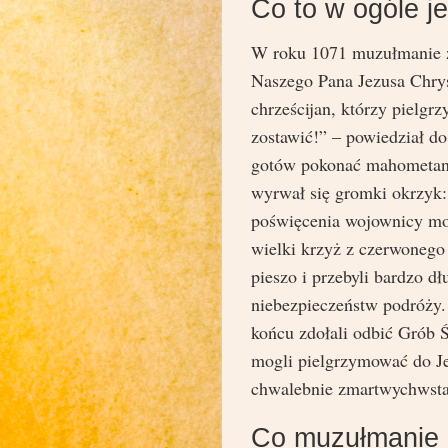
Co to w ogóle je
W roku 1071 muzułmanie z
Naszego Pana Jezusa Chryst
chrześcijan, którzy pielg
zostawić!” – powiedział do
gotów pokonać mahometan i
wyrwał się gromki okrzyk:
poświęcenia wojownicy mogl
wielki krzyż z czerwonego
pieszo i przebyli bardzo d
niebezpieczeństw podróży. 
końcu zdołali odbić Grób 
mogli pielgrzymować do Je
chwalebnie zmartwychwsta
Co muzułmanie 