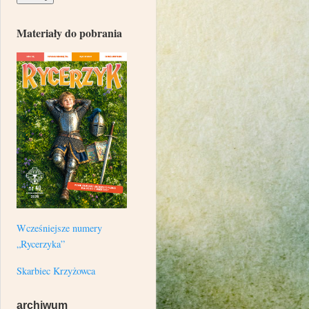
Materiały do pobrania
Wcześniejsze numery
„Rycerzyka”
Skarbiec Krzyżowca
archiwum