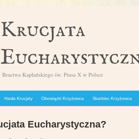
Bractwa Kapłańskiego św. Piusa X w Polsce
Hasła Krucjaty
Obowiązki Krzyżowca
Skarbiec Krzyżowca
ucjata Eucharystyczna?